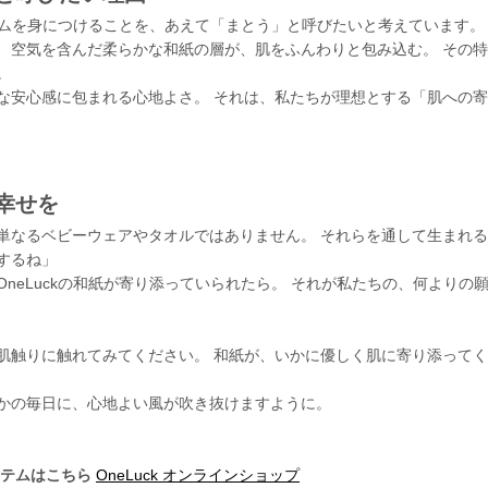
イテムを身につけることを、あえて「まとう」と呼びたいと考えています。
、空気を含んだ柔らかな和紙の層が、肌をふんわりと包み込む。 その
。
な安心感に包まれる心地よさ。 それは、私たちが理想とする「肌への
幸せを
単なるベビーウェアやタオルではありません。 それらを通して生まれ
するね」
neLuckの和紙が寄り添っていられたら。 それが私たちの、何よりの
肌触りに触れてみてください。 和紙が、いかに優しく肌に寄り添って
かの毎日に、心地よい風が吹き抜けますように。
イテムはこちら
OneLuck オンラインショップ