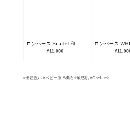
#出産祝い #ベビー服 #和紙 #敏感肌 #OneLuck