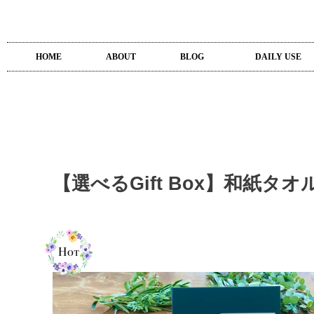
HOME
ABOUT
BLOG
DAILY USE
【選べるGift Box】和紙