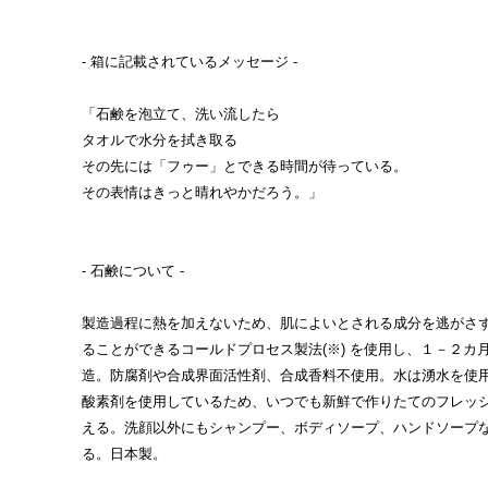
- 箱に記載されているメッセージ -
「石鹸を泡立て、洗い流したら
タオルで水分を拭き取る
その先には「フゥー」とできる時間が待っている。
その表情はきっと晴れやかだろう。」
- 石鹸について -
製造過程に熱を加えないため、肌によいとされる成分を逃がさ
ることができるコールドプロセス製法(※) を使用し、１－２カ
造。防腐剤や合成界面活性剤、合成香料不使用。水は湧水を使
酸素剤を使用しているため、いつでも新鮮で作りたてのフレッ
える。洗顔以外にもシャンプー、ボディソープ、ハンドソープ
る。日本製。