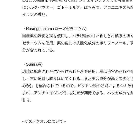
Eなどの抗酸化作用があるためアンチエイジングとしても注目
にシルクパウダー、ゴトーミルク、はちみつ、アロエエキスも
イランの香り。
・Rose geranium (ローズゼラニウム)
国産栗の渋皮と実を使用し、バラ特融の甘い香りと柑橘系の爽
ゼラニウムを使用。栗の皮には抗酸化成分のポリフェノール、
分が含まれている。
・Sumi (炭)
環境に配慮された竹から作られた炭を使用。炭は毛穴の汚れや
し、古い角質も取り除いてくれる。また美容成分が高く希少とさ
ぬか)」も配合されているので、ビタミン類の効能によるシミ改
まれ、アンチエイジングにも効果が期待できる。ハッカ成分を
香り。
- ゲストタオルについて -