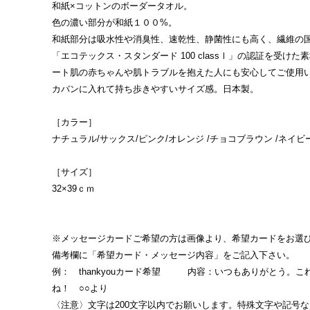
和紙×コットンのボーダータオル。
色の濃い部分が和紙１００%。
和紙部分は吸水性や消臭性、速乾性、静菌性にも高く、繊維の
「エコテックス・スタンダード 100 classⅠ」の認証を受け
ート肌の赤ちゃんや肌トラブルを抱えた人にも安心してご使用
カバンに入れて持ち歩きやすいサイズ感。日本製。
［カラー］
ナチュラル/サックス/ピンク/オレンジ /チョコブラウン /ネイビ
［サイズ］
32×39ｃｍ
※メッセージカードご希望の方は画像より、希望カードをお選
備考欄に「希望カード・メッセージ内容」をご記入下さい。
例： thankyouカード希望 内容：いつもありがとう。こ
ね！ ○○より
〈注意〉文字は200文字以内でお願いします。特殊文字や記号