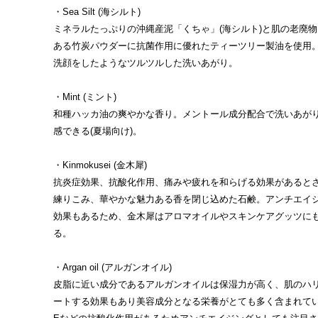
・Sea Silt (海シルト)
ミネラルたっぷりの沖縄産泥「くちゃ」(海シルト)と肌の老廃
ある竹炭パウダーに抗菌作用に優れたティーツリー製油を使用
洗顔をしたようなツルツルした洗いあがり。
・Mint (ミント)
和種ハッカ油の爽やかな香り。メントール成分配合で洗いあが
感できる(夏場向け)。
・Kinmokusei (金木犀)
抗炎症効果、抗酸化作用、痛みや疲れを和らげる効果があると
練りこみ、華やかな魅力ある香を閉じ込めた石鹸。アンチエイ
効果もあるため、金木犀はアロマオイルやスキンケアグッツに
る。
・Argan oil (アルガンオイル)
皮脂に近い成分であるアルガンオイルは保湿力が高く、肌のハ
ートする効果もあり美容成分となる栄養がとても多く含まれて