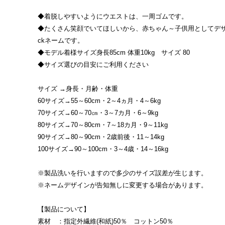
◆着脱しやすいようにウエストは、一周ゴムです。
◆たくさん笑顔でいてほしいから、赤ちゃん～子供用としてデザイ
ckネームです。
◆モデル着様サイズ身長85cm 体重10kg サイズ 80
◆サイズ選びの目安にご利用ください
サイズ →身長・月齢・体重
60サイズ→55～60cm・2～4ヵ月・4～6kg
70サイズ→60～70㎝・3～7カ月・6～9kg
80サイズ→70～80cm・7～18カ月・9～11kg
90サイズ→80～90cm・2歳前後・11～14kg
100サイズ→90～100cm・3～4歳・14～16kg
※製品洗いを行いますので多少のサイズ誤差が生じます。
※ネームデザインが告知無しに変更する場合があります。
【製品について】
素材 ：指定外繊維(和紙)50％ コットン50％